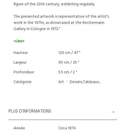
figure of the 20th century, exhibiting regularly.
The presented artwork is representative of the artist's
work in the 1970s, as showcased at the Reckermann
Gallery in Cologne in 1972."
</en>
Hauteur
120 cm / 47 "
Largeur
90 cm / 35 "
Profondeur
5.5 cm / 2 "
Catégorie
Art
Dessins,Tableaux...
PLUS D’INFORMATIONS
Année
Circa 1974