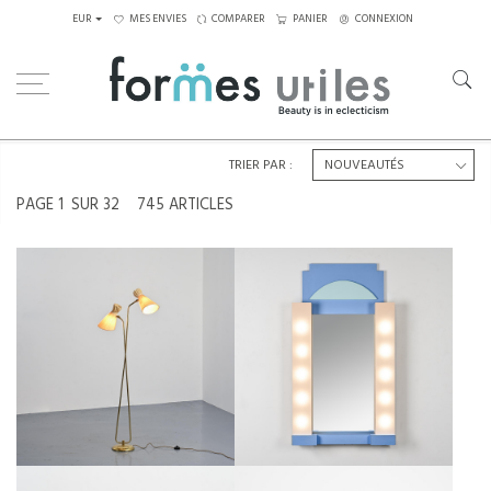
EUR
MES ENVIES
COMPARER
PANIER
CONNEXION
Home
Tout Voir
TRIER PAR :
PAGE
1
SUR 32
745 ARTICLES
LAMPADAIRE À DEUX BRAS
MIROIR MURAL POLYCHROME,
ORIENTABLES PAR BAG TURGI,
FRANCE, CIRCA 1980
SUISSE, ANNÉES 1950.
€1,400
€550