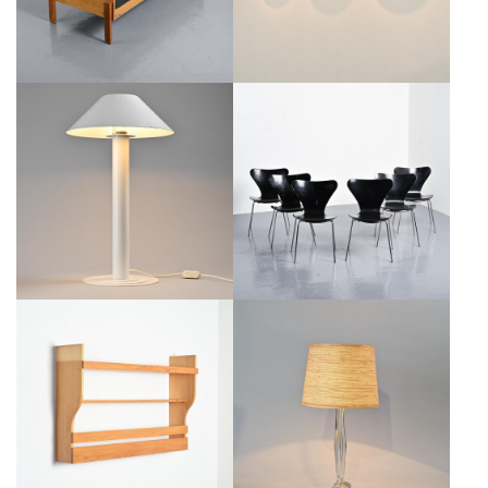
€1,200
€550
SÉRIE DE 6 CHAISES 3107 PAR
LAMPE DE TABLE DE BENT
ARNE JACOBSEN, FRITZ HANSEN,
KARLBY POUR LYFA, CIRCA 1980
CIRCA 1970.
€350
€1,200
LAMPE DE TABLE EN CRISTAL
VAISSELIER MURAL EN PIN, LES
PAR DAUM, FRANCE, ANNÉES
ARCS 1800, CIRCA 1970
1970
€1,200
€300