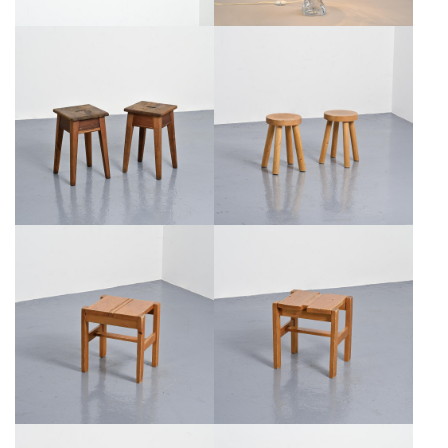
PAIRE DE TABOURETS EN PIN,
PAIRE DE TABOURETS PAR RENÉ
COURCHEVEL, FRANCE, CIRCA
MARTIN, MÉRIBEL, CIRCA 1965
1960
€1,200
€800
TABOURET MAISON REGAIN,
TABOURET MAISON REGAIN,
CIRCA 1960
CIRCA 1960
€250
€250