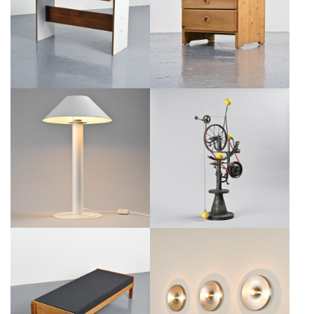
CHEVET DES ARCS EN PIN
GUARICHE POUR LA PLAGNE,
MASSIF, CIRCA 1975
CIRCA 1968
€450
€1,400
LAMPES DE TABLE DE BENT
SCULPTURE CINÉTIQUE EN
KARLBY POUR LYFA, CIRCA 1980
MÉTAL, SUISSE, CIRCA 1996
€650
€950
LIT BANQUETTE PAR PIERRE
APPLIQUE SÉLECTIONNÉE PAR
GUARICHE, LA PLAGNE, VERS
CHARLOTTE PERRIAND, POUR
1965
LES ARCS CIRCA 1970