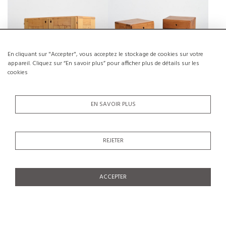
BAHUT EN PIN, LES ARCS 1800,
PAIRE DE CHEVETS DE ARCS EN
FRANCE
PIN MASSIF, CIRCA 1975
€500
€550
En cliquant sur "Accepter", vous acceptez le stockage de cookies sur votre
appareil. Cliquez sur “En savoir plus” pour afficher plus de détails sur les
cookies
EN SAVOIR PLUS
SUITE DE QUATRE CHAISES EN
LES ARCS, ÉTAGÈRE EN PIN
PIN MASSIF PAR MAISON
MASSIF VERS 1980
REJETER
REGAIN
€250
€450
ACCEPTER
BAHUT BLOC CHARLOTTE