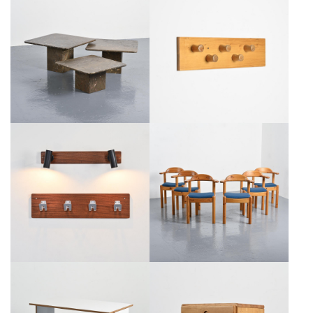
SUITE DE TROIS TABLES
PORTEMANTEAU MURAL À CINQ
GIGOGNES « FOSSILE », SUISSE,
PATÈRES, LES ARCS 1800,
CIRCA 1970
FRANCE, CIRCA 1970
€950
€500
PIERRE GUARICHE :
SUITE DE SIX FAUTEUILS
PORTEMANTEAU ET LUMINAIRES
VAMDRUP STOLEFABRIK,
POUR LA PLAGNE, CIRCA 1968
DANEMARK, CIRCA 1970
€850
€1,200
TABLE MODULAIRE PAR PIERRE