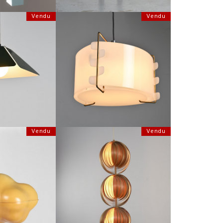
Vendu
Vendu
ERNISTE DE LA
SUSPENSION M3 DE JOSEPH-ANDRÉ
LES ARCS, CIRCA
MOTTE, LES HUCHERS MINVIELLE 1958
75
JOSEPH-ANDRÉ MOTTE
:
20 CM
HAUTEUR :
25 CM
:
44 CM
LARGEUR :
35 CM
6394
REF :
6091
Vendu
Vendu
 PAR SUSI & UELI
SUSPENSION PAR HANS AGNE
E CIRCA 1975
JAKOBSSON, CIRCA 1960
ERGER
HAUTEUR :
112 CM
:
45 CM
LARGEUR :
40 CM
 :
75 CM
REF :
4329
4382