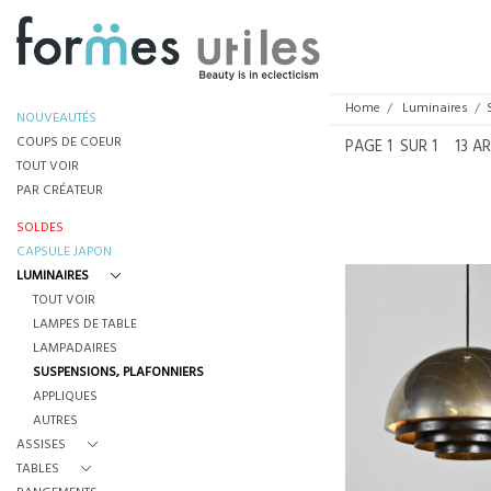
Home
Luminaires
NOUVEAUTÉS
COUPS DE COEUR
PAGE
1
SUR 1
13 A
TOUT VOIR
PAR CRÉATEUR
SOLDES
CAPSULE JAPON
LUMINAIRES
TOUT VOIR
LAMPES DE TABLE
SUSPENSION PAR J
LAMPADAIRES
POUR FOG & MØRU
SUSPENSIONS, PLAFONNIERS
VERS 19
€450
APPLIQUES
AUTRES
HAUTEUR :
ASSISES
REF :
78
TABLES