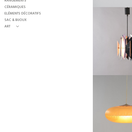
RANGEMENTS
CÉRAMIQUES
ELÉMENTS DÉCORATIFS
SAC & BIJOUX
ART
SUSPENTION TIVOLI
SIMON HENNINGSEN, 
HAUTEUR :
REF :
68
LAMPE DE LA C
AEROSPACE, QUASAR
HAUTEUR :
REF :
54