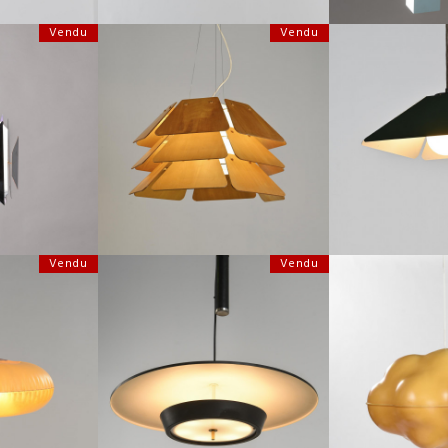
Vendu
Vendu
SUSPENSION MOD
SUSPENSION MODÈLE 838 PAR PEO
 DIVAN 2 PAR
RÉSIDENCE NOVA, 
STRÖM, SUÈDE CIRCA 1970
LYFA VERS 1962
19
HAUTEUR :
45 CM
33 CM
HAUTEUR 
LARGEUR :
78 CM
LARGEUR 
45
REF :
6962
REF :
Vendu
Vendu
SUSPENSION NUAGE
OLLECTION
GRANDE SUSPENSION EN MÉTAL ET
BERGER, SUISS
 KHANH, 1968
LAITON, STILNOVO ITALIE CIRCA 1950
UELI B
22 CM
HAUTEUR :
90 CM
HAUTEUR 
LARGEUR
40
REF :
4560
REF :