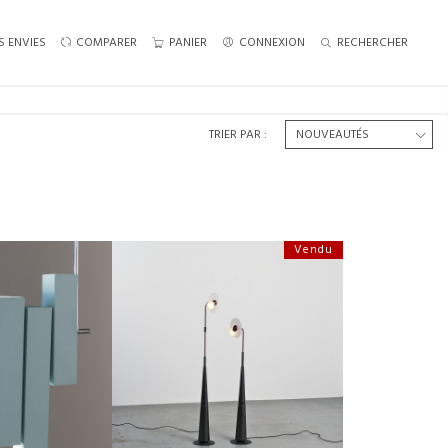
S ENVIES
COMPARER
PANIER
CONNEXION
RECHERCHER
TRIER PAR :
Vendu
 LUSTRE EN MÉTAL
PAIRE DE LAMPES « CLUB » PAR
UMI, CA. 1970
GIUSEPPE RAMELLA, ARTELUCE ITALIE
LDÉ €600
HAUTEUR :
158 CM
:
105 CM
LARGEUR :
10 CM
:
69 CM
REF :
7714
1831