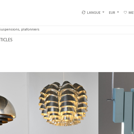
LANGUE
EUR
ME
Suspensions, plafonniers
RTICLES
O HAMMERBORG
SUSPENSION MODÈLE ORION EN
RARE PROTOTYPE :
P, DANEMARK,
ALUMINIUM PAR MAX SAUZE,
LAQUÉ BLEU , L
65
FRANCE, CIRCA 1970
€1,900
SO
€1,650
SOLDÉ €1,300
HAUTEUR 
30 CM
HAUTEUR :
40 CM
LARGEUR 
94
REF :
7667
REF :