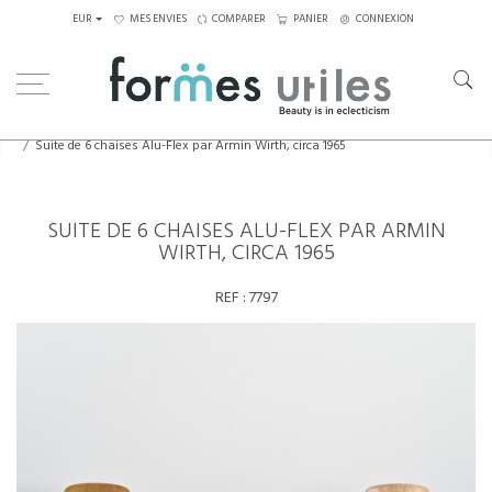
EUR
MES ENVIES
COMPARER
PANIER
CONNEXION
Home
Assises
Chaises
Suite de 6 chaises Alu-Flex par Armin Wirth, circa 1965
SUITE DE 6 CHAISES ALU-FLEX PAR ARMIN
WIRTH, CIRCA 1965
REF :
7797