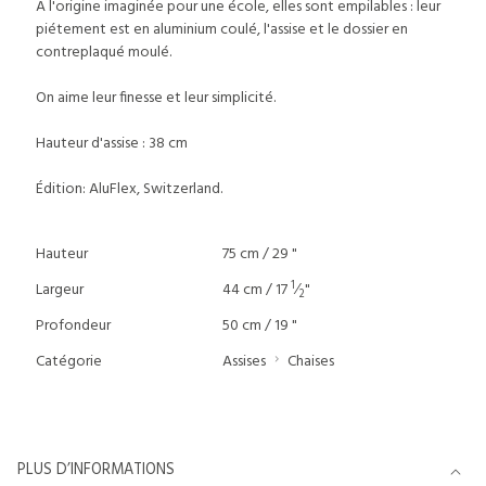
A l'origine imaginée pour une école, elles sont empilables : leur
piétement est en aluminium coulé, l'assise et le dossier en
contreplaqué moulé.
On aime leur finesse et leur simplicité.
Hauteur d'assise : 38 cm
Édition: AluFlex, Switzerland.
Hauteur
75 cm / 29 "
1
Largeur
44 cm / 17
⁄
"
2
Profondeur
50 cm / 19 "
Catégorie
Assises
Chaises
PLUS D’INFORMATIONS