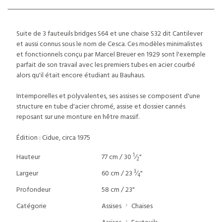
Suite de 3 fauteuils bridges S64 et une chaise S32 dit Cantilever
et aussi connus sous le nom de Cesca. Ces modèles minimalistes
et fonctionnels conçu par Marcel Breuer en 1929 sont l'exemple
parfait de son travail avec les premiers tubes en acier courbé
alors qu'il était encore étudiant au Bauhaus.
Intemporelles et polyvalentes, ses assises se composent d'une
structure en tube d'acier chromé, assise et dossier cannés
reposant sur une monture en hêtre massif.
Édition : Cidue, circa 1975
1
Hauteur
77 cm / 30
⁄
"
2
3
Largeur
60 cm / 23
⁄
"
4
Profondeur
58 cm / 23"
Catégorie
Assises
Chaises