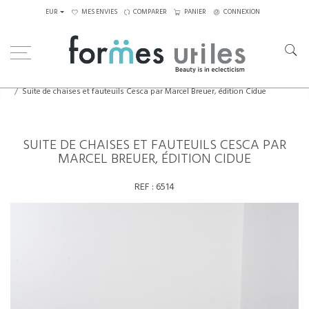
EUR
MES ENVIES
COMPARER
PANIER
CONNEXION
Home
Assises
Chaises
Suite de chaises et fauteuils Cesca par Marcel Breuer, édition Cidue
SUITE DE CHAISES ET FAUTEUILS CESCA PAR
MARCEL BREUER, ÉDITION CIDUE
REF :
6514