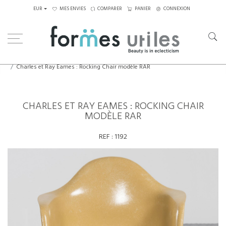
EUR
MES ENVIES
COMPARER
PANIER
CONNEXION
Home
Assises
Fauteuils
Charles et Ray Eames : Rocking Chair modèle RAR
CHARLES ET RAY EAMES : ROCKING CHAIR
MODÈLE RAR
REF :
1192