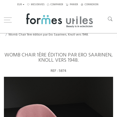
EUR
MES ENVIES
COMPARER
PANIER
CONNEXION
Home
Assises
Fauteuils
Womb Chair 1ère édition par Ero Saarinen, Knoll vers 1948.
WOMB CHAIR 1ÈRE ÉDITION PAR ERO SAARINEN,
KNOLL VERS 1948.
REF :
5874