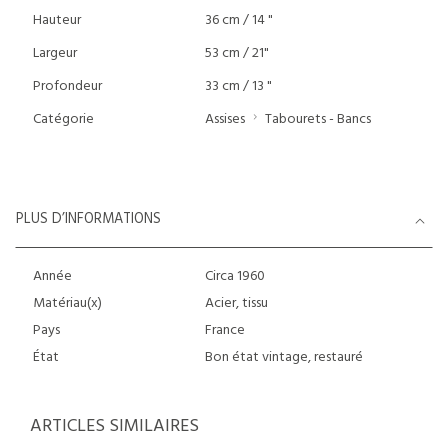
Hauteur
36 cm / 14 "
Largeur
53 cm / 21"
Profondeur
33 cm / 13 "
Catégorie
Assises
Tabourets - Bancs
PLUS D’INFORMATIONS
Année
Circa 1960
Matériau(x)
Acier, tissu
Pays
France
État
Bon état vintage, restauré
ARTICLES SIMILAIRES