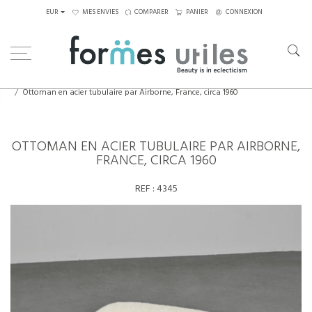
EUR
MES ENVIES
COMPARER
PANIER
CONNEXION
Home
Assises
Tabourets - Bancs
Ottoman en acier tubulaire par Airborne, France, circa 1960
OTTOMAN EN ACIER TUBULAIRE PAR AIRBORNE,
FRANCE, CIRCA 1960
REF :
4345