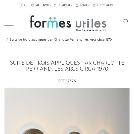
EUR
MES ENVIES
COMPARER
PANIER
CONNEXION
Home
Luminaires
Appliques
Suite de trois appliques par Charlotte Perriand, les Arcs circa 1970
SUITE DE TROIS APPLIQUES PAR CHARLOTTE
PERRIAND, LES ARCS CIRCA 1970
REF :
7526