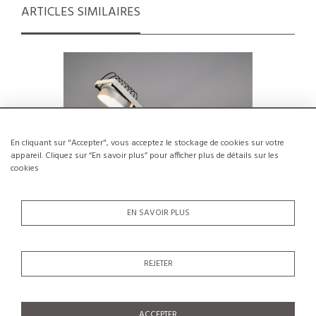
ARTICLES SIMILAIRES
En cliquant sur "Accepter", vous acceptez le stockage de cookies sur votre
appareil. Cliquez sur “En savoir plus” pour afficher plus de détails sur les
cookies
EN SAVOIR PLUS
Lampe de table Sintesi par Ernesto
Lampe de
REJETER
Gismondi, circa 1975
€450
SOLDÉ €280
ACCEPTER