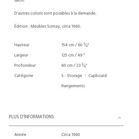
salon.
D'autres coloris sont possibles à la demande.
Édition : Meubles Sornay, circa 1960.
3
Hauteur
154 cm / 60
⁄
"
4
Largeur
125 cm / 49 "
3
Profondeur
60 cm / 23
⁄
"
4
Catégorie
S - Storage
Cupboard
Rangements
PLUS D’INFORMATIONS
Année
Circa 1960