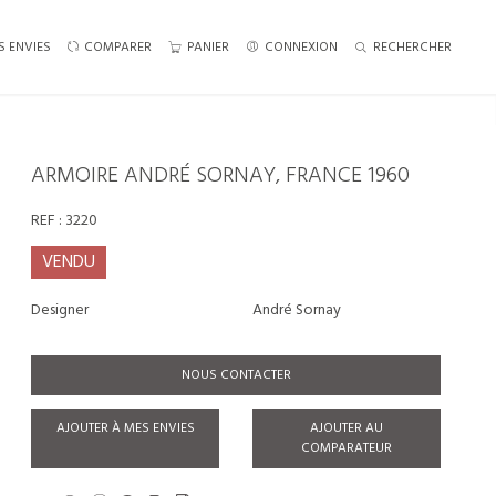
S ENVIES
COMPARER
PANIER
CONNEXION
RECHERCHER
ARMOIRE ANDRÉ SORNAY, FRANCE 1960
REF :
3220
VENDU
Designer
André Sornay
NOUS CONTACTER
AJOUTER À MES ENVIES
AJOUTER AU
COMPARATEUR