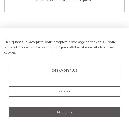
Vous avez oublié votre mot de passe?
En cliquant sur "Accepter", vous acceptez le stockage de cookies sur votre
NOUVEAUX CLIENTS
appareil. Cliquez sur “En savoir plus” pour afficher plus de détails sur les
cookies
La création d’un compte a de nombreux avantages: sauvegarder la liste de vos
envies, conserver plusieurs adresses, suivre les commandes et bien plus
encore.
EN SAVOIR PLUS
CRÉER UN COMPTE
REJETER
ACCEPTER