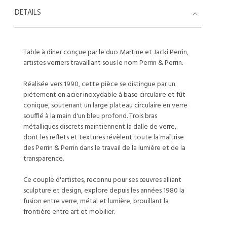
DETAILS
Table à dîner conçue par le duo Martine et Jacki Perrin,
artistes verriers travaillant sous le nom Perrin & Perrin.
Réalisée vers 1990, cette pièce se distingue par un
piétement en acier inoxydable à base circulaire et fût
conique, soutenant un large plateau circulaire en verre
soufflé à la main d'un bleu profond. Trois bras
métalliques discrets maintiennent la dalle de verre,
dont les reflets et textures révèlent toute la maîtrise
des Perrin & Perrin dans le travail de la lumière et de la
transparence.
Ce couple d'artistes, reconnu pour ses œuvres alliant
sculpture et design, explore depuis les années 1980 la
fusion entre verre, métal et lumière, brouillant la
frontière entre art et mobilier.