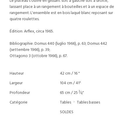
Le plateau s'ouvre en glissant soit à gauche soit à droite,
laissant place à un rangement à bouteilles et à un espace de
rangement. L'ensemble est en bois laqué blanc reposant sur
quatre roulettes.
Édition: Arflex, circa 1965.
Bibliographie: Domus 440 (luglio 1966), p. 63; Domus 442
(settembre 1966), p. 39;
Ottagono 3 (ottobre 1966), p. 67.
Hauteur
42 cm / 16 "
Largeur
104 cm / 41"
3
Profondeur
65 cm / 25
⁄
"
4
Catégorie
Tables
Tables basses
SOLDES