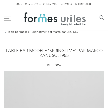
EUR
MES ENVIES
COMPARER
PANIER
CONNEXION
Home
Tables
Tables basses
Table bar modèle "Springtime" par Marco Zanuso, 1965
TABLE BAR MODÈLE "SPRINGTIME" PAR MARCO
ZANUSO, 1965
REF :
6057