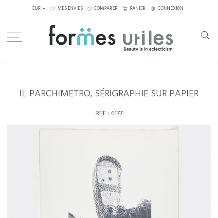
EUR
MES ENVIES
COMPARER
PANIER
CONNEXION
Home
Art
Dessins,Tableaux...
Il parchimetro, sérigraphie sur papier
IL PARCHIMETRO, SÉRIGRAPHIE SUR PAPIER
REF :
4177