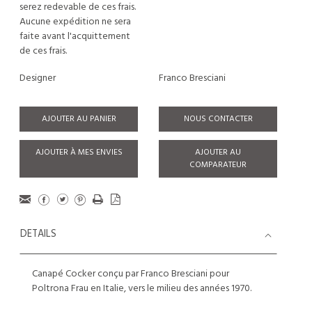
serez redevable de ces frais.
Aucune expédition ne sera
faite avant l'acquittement
de ces frais.
Designer
Franco Bresciani
AJOUTER AU PANIER
NOUS CONTACTER
AJOUTER À MES ENVIES
AJOUTER AU
COMPARATEUR
DETAILS
Canapé Cocker conçu par Franco Bresciani pour
Poltrona Frau en Italie, vers le milieu des années 1970.