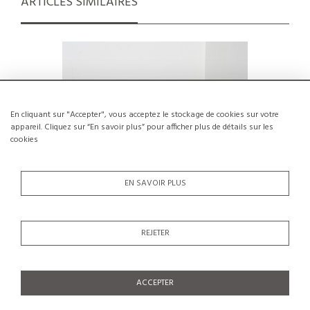
ARTICLES SIMILAIRES
En cliquant sur "Accepter", vous acceptez le stockage de cookies sur votre
appareil. Cliquez sur “En savoir plus” pour afficher plus de détails sur les
cookies
EN SAVOIR PLUS
REJETER
Paire de chaises en pin, Maison Regain,
Chaise pa
France, circa 1970
€400
ACCEPTER