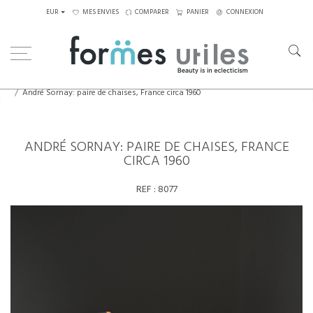
EUR
MES ENVIES
COMPARER
PANIER
CONNEXION
Home
Assises
Chaises
André Sornay: paire de chaises, France circa 1960
ANDRÉ SORNAY: PAIRE DE CHAISES, FRANCE
CIRCA 1960
REF :
8077