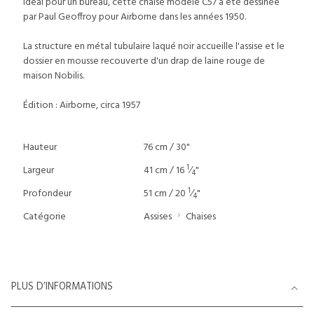
Idéal pour un bureau, cette chaise modèle C57 a été dessinée
par Paul Geoffroy pour Airborne dans les années 1950.
La structure en métal tubulaire laqué noir accueille l'assise et le
dossier en mousse recouverte d'un drap de laine rouge de
maison Nobilis.
Édition : Airborne, circa 1957
Hauteur
76 cm / 30"
1
Largeur
41 cm / 16
⁄
"
4
1
Profondeur
51 cm / 20
⁄
"
4
Catégorie
Assises
Chaises
PLUS D’INFORMATIONS