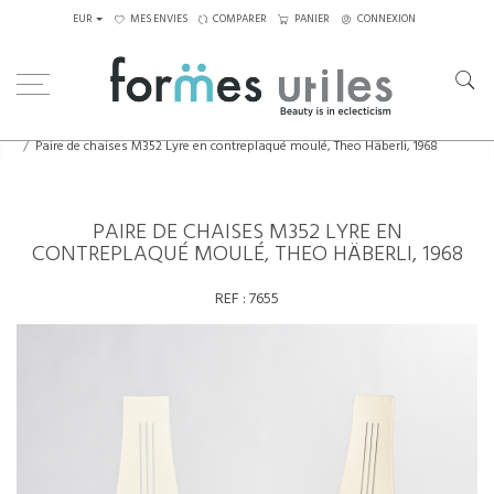
EUR
MES ENVIES
COMPARER
PANIER
CONNEXION
Home
Assises
Chaises
Paire de chaises M352 Lyre en contreplaqué moulé, Theo Häberli, 1968
PAIRE DE CHAISES M352 LYRE EN
CONTREPLAQUÉ MOULÉ, THEO HÄBERLI, 1968
REF :
7655