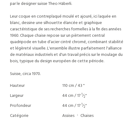
par le designer suisse Theo Häberli.
Leur coque en contreplaqué moulé et ajouré, ici laquée en
blanc, dessine une silhouette élancée et graphique
caractéristique de ses recherches formelles à la fin des années
1960. Chaque chaise repose sur un piètement central
quadripode en tube d'acier cintré chromé, combinant stabilité
et légèreté visuelle. L'ensemble illustre parfaitement l'alliance
de matériaux industriels et d'un travail précis sur le moulage du
bois, typique du design européen de cette période.
Suisse, circa 1970.
Hauteur
110 cm / 43 "
1
Largeur
44 cm / 17
⁄
"
2
1
Profondeur
44 cm / 17
⁄
"
2
Catégorie
Assises
Chaises