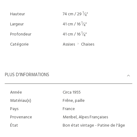
1
Hauteur
74 cm / 29
⁄
"
4
1
Largeur
41 cm / 16
⁄
"
4
1
Profondeur
41 cm / 16
⁄
"
4
Catégorie
Assises
Chaises
PLUS D’INFORMATIONS
Année
Circa 1955
Matériau(x)
Frêne, paille
Pays
France
Provenance
Meribel, Alpes Françaises
État
Bon état vintage - Patine de l'âge