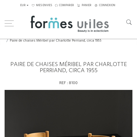
EUR
MES ENVIES
COMPARER
PANIER
CONNEXION
Home
Assises
Chaises
Paire de chaises Méribel par Charlotte Perriand, circa 1955
PAIRE DE CHAISES MÉRIBEL PAR CHARLOTTE
PERRIAND, CIRCA 1955
REF :
8100