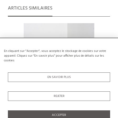
ARTICLES SIMILAIRES
En cliquant sur "Accepter", vous acceptez le stockage de cookies sur votre
appareil. Cliquez sur “En savoir plus” pour afficher plus de détails sur les
cookies
EN SAVOIR PLUS
REJETER
Paire de chaises 1950 par Louis Paolozzi
Lot de 6 
Ray Eam
€450
ACCEPTER