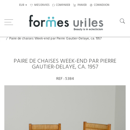
EUR
MES ENVIES
COMPARER
PANIER
CONNEXION
Home
Assises
Chaises
Paire de chaises Week-end par Pierre Gautier-Delaye, ca. 1957
PAIRE DE CHAISES WEEK-END PAR PIERRE
GAUTIER-DELAYE, CA. 1957
REF :
5384