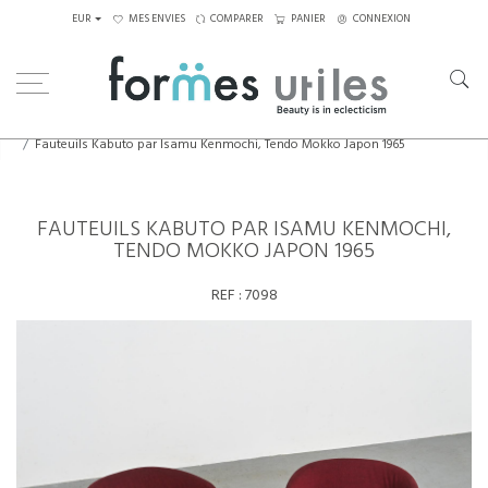
EUR
MES ENVIES
COMPARER
PANIER
CONNEXION
Home
Assises
Fauteuils
Fauteuils Kabuto par Isamu Kenmochi, Tendo Mokko Japon 1965
FAUTEUILS KABUTO PAR ISAMU KENMOCHI,
TENDO MOKKO JAPON 1965
REF :
7098