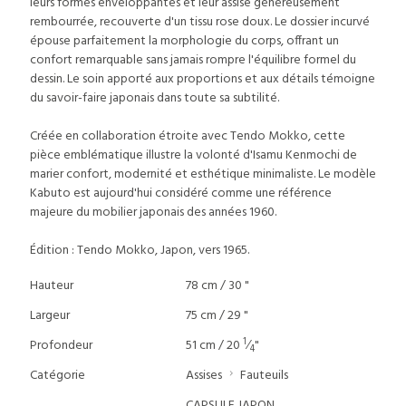
leurs formes enveloppantes et leur assise généreusement
rembourrée, recouverte d'un tissu rose doux. Le dossier incurvé
épouse parfaitement la morphologie du corps, offrant un
confort remarquable sans jamais rompre l'équilibre formel du
dessin. Le soin apporté aux proportions et aux détails témoigne
du savoir-faire japonais dans toute sa subtilité.
Créée en collaboration étroite avec Tendo Mokko, cette
pièce emblématique illustre la volonté d'Isamu Kenmochi de
marier confort, modernité et esthétique minimaliste. Le modèle
Kabuto est aujourd'hui considéré comme une référence
majeure du mobilier japonais des années 1960.
Édition : Tendo Mokko, Japon, vers 1965.
Hauteur
78 cm / 30 "
Largeur
75 cm / 29 "
1
Profondeur
51 cm / 20
⁄
"
4
Catégorie
Assises
Fauteuils
CAPSULE JAPON