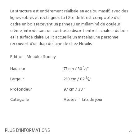
La structure est entièrement réalisée en acajou massif, avec des
lignes sobres et rectilignes. La tête de lit est composée d'un
cadre en bois recevant un panneau en mélaminé de couleur
crème, introduisant un contraste discret entre la chaleur du bois
et la surface claire. Le lit accueille un matelas une personne
recouvert d'un drap de laine de chez Nobilis.
Edition : Meubles Sornay
1
Hauteur
77 cm / 30
⁄
"
2
3
Largeur
210 cm / 82
⁄
"
4
Profondeur
97 cm / 38 "
Catégorie
Assises
Lits de jour
PLUS D’INFORMATIONS