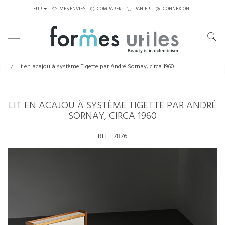
EUR
MES ENVIES
COMPARER
PANIER
CONNEXION
Home
Assises
Lits de jour
Lit en acajou à système Tigette par André Sornay, circa 1960
LIT EN ACAJOU À SYSTÈME TIGETTE PAR ANDRÉ
SORNAY, CIRCA 1960
REF :
7876