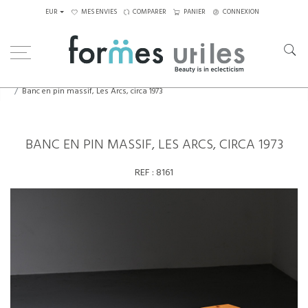
EUR
MES ENVIES
COMPARER
PANIER
CONNEXION
Home
Assises
Tabourets - Bancs
Banc en pin massif, Les Arcs, circa 1973
BANC EN PIN MASSIF, LES ARCS, CIRCA 1973
REF :
8161