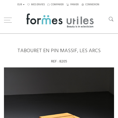
EUR
MES ENVIES
COMPARER
PANIER
CONNEXION
Home
Assises
Tabourets - Bancs
Tabouret en pin massif, Les Arcs
TABOURET EN PIN MASSIF, LES ARCS
REF :
8205