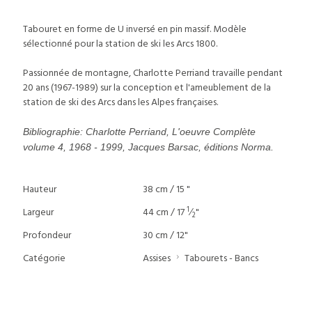
Tabouret en forme de U inversé en pin massif. Modèle
sélectionné pour la station de ski les Arcs 1800.
Passionnée de montagne, Charlotte Perriand travaille pendant
20 ans (1967-1989) sur la conception et l'ameublement de la
station de ski des Arcs dans les Alpes françaises.
Bibliographie: Charlotte Perriand, L'oeuvre Complète
volume 4, 1968 - 1999, Jacques Barsac, éditions Norma.
Hauteur
38 cm / 15 "
1
Largeur
44 cm / 17
⁄
"
2
Profondeur
30 cm / 12"
Catégorie
Assises
Tabourets - Bancs