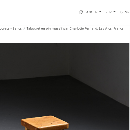
LANGUE
EUR
ME
ourets - Bancs
Tabouret en pin massif par Charlotte Perriand, Les Arcs, France