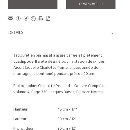
COMPARATEUR
DETAILS
Tabouret en pin massif à assise carrée et piétement
quadripode. Il a été dessiné pour la station de ski des
Arcs, à laquelle Charlotte Perriand, passionnée de
montagne, a contribué pendant près de 20 ans.
Bibliographie: Charlotte Perriand, L'Oeuvre Complète,
volume 4, Page 330. Jacques Barsac, Editions Norma.
Hauteur
45 cm / 17 "
Largeur
30 cm / 12"
Profondeur
30 cm / 12"