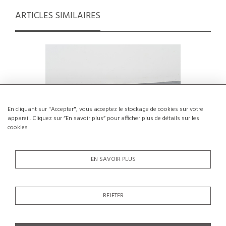
ARTICLES SIMILAIRES
En cliquant sur "Accepter", vous acceptez le stockage de cookies sur votre
appareil. Cliquez sur “En savoir plus” pour afficher plus de détails sur les
cookies
EN SAVOIR PLUS
Table de chevet par Pierre Guariche,
Tabou
REJETER
édition Negroni, circa 1968
Per
€600