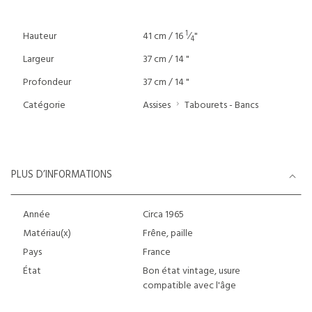
1
Hauteur
41 cm / 16
⁄
"
4
Largeur
37 cm / 14 "
Profondeur
37 cm / 14 "
Catégorie
Assises
Tabourets - Bancs
PLUS D’INFORMATIONS
Année
Circa 1965
Matériau(x)
Frêne, paille
Pays
France
État
Bon état vintage, usure
compatible avec l'âge