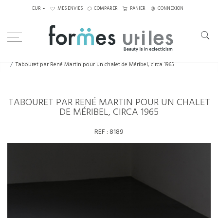
EUR
MES ENVIES
COMPARER
PANIER
CONNEXION
Home
Assises
Tabourets - Bancs
Tabouret par René Martin pour un chalet de Méribel, circa 1965
TABOURET PAR RENÉ MARTIN POUR UN CHALET
DE MÉRIBEL, CIRCA 1965
REF :
8189