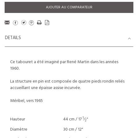
AJOUTER AU COMPARATEUR
DETAILS
Ce tabouret a été imaginé par René Martin dans les années
1960.
La structure en pin est composée de quatre pieds rondin reliés
accueillant une épaisse assise incurvée.
Méribel, vers 1965
1
Hauteur
44 cm / 17
⁄
"
2
Diamètre
30 cm / 12"