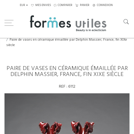
EUR
MES ENVIES
COMPARER
PANIER
CONNEXION
Home
Céramiques
Paire de vases en céramique émaillée par Delphin Massier, France, fin XIXe
siècle
PAIRE DE VASES EN CÉRAMIQUE ÉMAILLÉE PAR
DELPHIN MASSIER, FRANCE, FIN XIXE SIÈCLE
REF :
6112