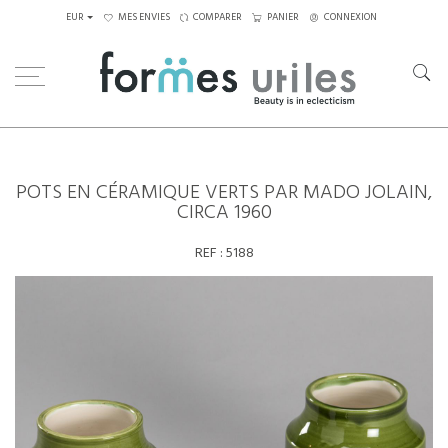
EUR
MES ENVIES
COMPARER
PANIER
CONNEXION
Home
Céramiques
Pots en céramique verts par Mado Jolain, circa 1960
POTS EN CÉRAMIQUE VERTS PAR MADO JOLAIN,
CIRCA 1960
REF :
5188