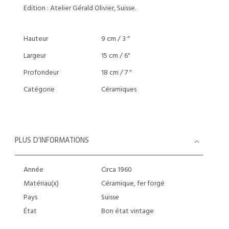
Edition : Atelier Gérald Olivier, Suisse.
Hauteur
9 cm / 3 "
Largeur
15 cm / 6"
Profondeur
18 cm / 7 "
Catégorie
Céramiques
PLUS D’INFORMATIONS
Année
Circa 1960
Matériau(x)
Céramique, fer forgé
Pays
Suisse
État
Bon état vintage