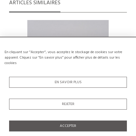
ARTICLES SIMILAIRES
En cliquant sur "Accepter", vous acceptez le stockage de cookies sur votre
appareil. Cliquez sur “En savoir plus” pour afficher plus de détails sur les
cookies
EN SAVOIR PLUS
REJETER
Oiseau sculptural de Gérald Olivier,
Mado Jolai
Suisse vers 1970
€250
ACCEPTER