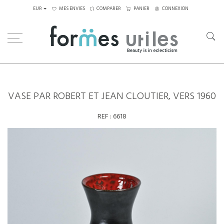
EUR
MES ENVIES
COMPARER
PANIER
CONNEXION
Home
Céramiques
Vase par Robert et Jean Cloutier, vers 1960
VASE PAR ROBERT ET JEAN CLOUTIER, VERS 1960
REF :
6618