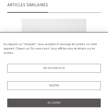
ARTICLES SIMILAIRES
En cliquant sur "Accepter", vous acceptez le stockage de cookies sur votre
appareil. Cliquez sur “En savoir plus” pour afficher plus de détails sur les
cookies
EN SAVOIR PLUS
REJETER
Table multi-positions à système, circa
Sculpt
1970
€800
SOLDÉ €600
ACCEPTER