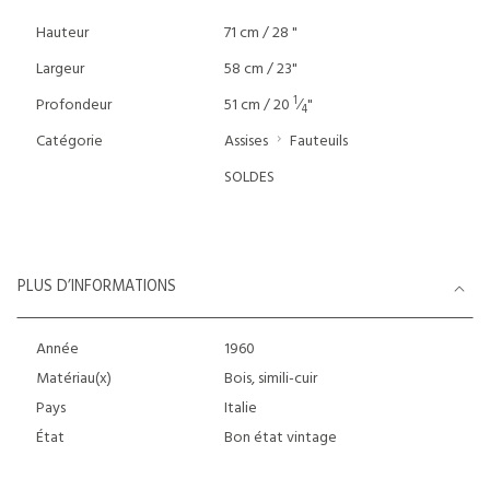
Hauteur
71 cm / 28 "
Largeur
58 cm / 23"
1
Profondeur
51 cm / 20
⁄
"
4
Catégorie
Assises
Fauteuils
SOLDES
PLUS D’INFORMATIONS
Année
1960
Matériau(x)
Bois, simili-cuir
Pays
Italie
État
Bon état vintage