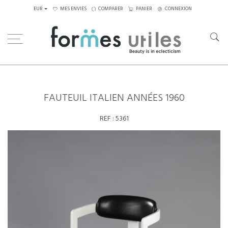
EUR
MES ENVIES
COMPARER
PANIER
CONNEXION
Home
Assises
Fauteuils
Fauteuil Italien années 1960
FAUTEUIL ITALIEN ANNÉES 1960
REF :
5361