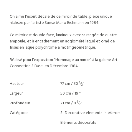
On aime l'esprit décalé de ce miroir de table, pièce unique
réalisée par l'artiste Suisse Mario Eichmann en 1984.
Ce miroir est double face, lumineux avec sa rangée de quatre
ampoule, et à encadrement en aggloméré laqué et orné de
frises en laque polychrome à motif géométrique.
Réalisé pour l'exposition "Hommage au miroir" à la galerie Art
Connection à Basel en Décembre 1984.
1
Hauteur
77 cm / 30
⁄
"
2
Largeur
50 cm / 19 "
1
Profondeur
21 cm / 8
⁄
"
2
Catégorie
S- Decorative elements
Mirrors
Eléments décoratifs