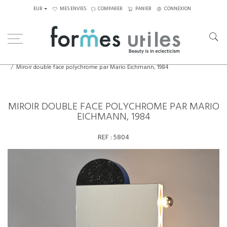
EUR
MES ENVIES
COMPARER
PANIER
CONNEXION
Home
Eléments décoratifs
Miroir double face polychrome par Mario Eichmann, 1984
MIROIR DOUBLE FACE POLYCHROME PAR MARIO
EICHMANN, 1984
REF :
5804