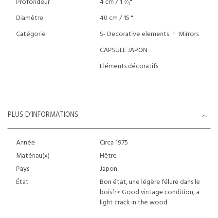
3
Profondeur
4 cm / 1
⁄
"
4
Diamètre
40 cm / 15 "
Catégorie
S- Decorative elements
Mirrors
CAPSULE JAPON
Eléments décoratifs
PLUS D’INFORMATIONS
Année
Circa 1975
Matériau(x)
Hêtre
Pays
Japon
État
Bon état, une légère félure dans le
boisfr>
Good vintage condition, a
light crack in the wood