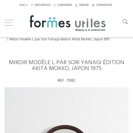
EUR
MES ENVIES
COMPARER
PANIER
CONNEXION
Home
Eléments décoratifs
Miroir modèle L par Sori Yanagi édition Akita Mokko, Japon 1975
MIROIR MODÈLE L PAR SORI YANAGI ÉDITION
AKITA MOKKO, JAPON 1975
REF :
7082