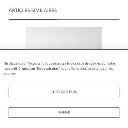
ARTICLES SIMILAIRES
En cliquant sur "Accepter", vous acceptez le stockage de cookies sur votre
appareil. Cliquez sur “En savoir plus” pour afficher plus de détails sur les
cookies
EN SAVOIR PLUS
Pierre Guariche : Portemanteau pour La
Suite d
REJETER
Plagne, circa 1968
Ge
€350