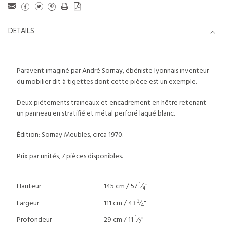
DETAILS
Paravent imaginé par André Sornay, ébéniste lyonnais inventeur
du mobilier dit à tigettes dont cette pièce est un exemple.
Deux piétements traineaux et encadrement en hêtre retenant
un panneau en stratifié et métal perforé laqué blanc.
Édition: Sornay Meubles, circa 1970.
Prix par unités, 7 pièces disponibles.
1
Hauteur
145 cm / 57
⁄
"
4
3
Largeur
111 cm / 43
⁄
"
4
1
Profondeur
29 cm / 11
⁄
"
2