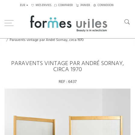
EUR
MES ENVIES
COMPARER
PANIER
CONNEXION
Home
Eléments décoratifs
Paravents vintage par André Sornay, circa 1970
PARAVENTS VINTAGE PAR ANDRÉ SORNAY,
CIRCA 1970
REF :
6437