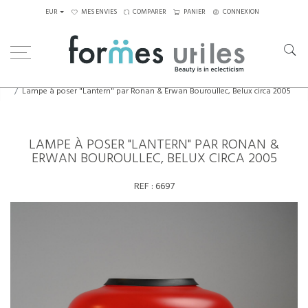
EUR
MES ENVIES
COMPARER
PANIER
CONNEXION
Home
Luminaires
Lampes de table
Lampe à poser "Lantern" par Ronan & Erwan Bouroullec, Belux circa 2005
LAMPE À POSER "LANTERN" PAR RONAN &
ERWAN BOUROULLEC, BELUX CIRCA 2005
REF :
6697