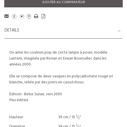
AJOUTER AU COMPARATEUR
DETAILS
On aime les couleurs pop de cette lampe à poser, modèle
Lantern, imaginée par Ronan et Erwan Bouroullec dans les
années 2000.
Elle se compose de deux vasques en polycarbonate rouge et
blanche, reliée par des joints en caoutchouc.
Édition : Belux Suisse, vers 2005
Plus éditée
1
Hauteur
39 cm / 15
⁄
"
2
1
Diamètre
39 cm / 15
⁄
"