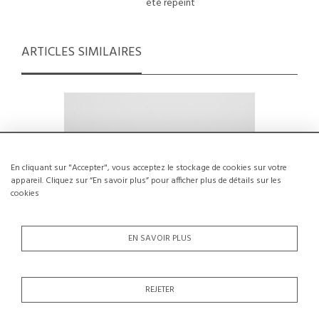
été repeint
ARTICLES SIMILAIRES
En cliquant sur "Accepter", vous acceptez le stockage de cookies sur votre
appareil. Cliquez sur “En savoir plus” pour afficher plus de détails sur les
cookies
EN SAVOIR PLUS
REJETER
Table d'appoint en pin massif, Les Arcs,
Table ba
France, circa 1970