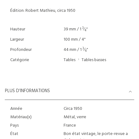
Édition: Robert Mathieu, circa 1950
3
Hauteur
39 mm / 1
⁄
"
4
Largeur
100 mm / 4"
3
Profondeur
44 mm / 1
⁄
"
4
Catégorie
Tables
Tables basses
PLUS D’INFORMATIONS
Année
Circa 1950
Matériau(x)
Métal, verre
Pays
France
État
Bon état vintage, le porte-revue a