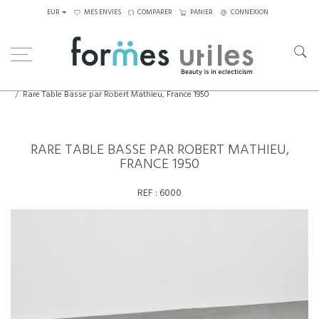
EUR
MES ENVIES
COMPARER
PANIER
CONNEXION
Home
Tables
Tables basses
Rare Table Basse par Robert Mathieu, France 1950
RARE TABLE BASSE PAR ROBERT MATHIEU,
FRANCE 1950
REF :
6000