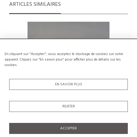
ARTICLES SIMILAIRES
En cliquant sur "Accepter", vous acceptez le stockage de cookies sur votre
appareil. Cliquez sur “En savoir plus” pour afficher plus de détails sur les
cookies
EN SAVOIR PLUS
REJETER
Paire d'appliques par Charlotte Perriand
Applique
pour SCE vers 1980
Perrian
€1,200
ACCEPTER