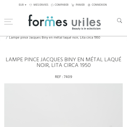
EUR
MES ENVIES
COMPARER
PANIER
CONNEXION
Home
Luminaires
Appliques
Lampe pince Jacques Biny en métal laqué noir, Lita circa 1950
LAMPE PINCE JACQUES BINY EN MÉTAL LAQUÉ
NOIR, LITA CIRCA 1950
REF :
7409