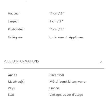
Hauteur
14 cm / 5 "
Largeur
9 cm / 3 "
Profondeur
14 cm / 5 "
Catégorie
Luminaires
Appliques
PLUS D’INFORMATIONS
Année
Circa 1950
Matériau(x)
Métal laqué, laiton, verre
Pays
France
État
Vintage, traces d'usage