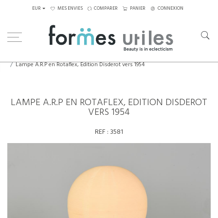
EUR
MES ENVIES
COMPARER
PANIER
CONNEXION
Home
Luminaires
Lampadaires
Lampe A.R.P en Rotaflex, Edition Disderot vers 1954
LAMPE A.R.P EN ROTAFLEX, EDITION DISDEROT
VERS 1954
REF :
3581