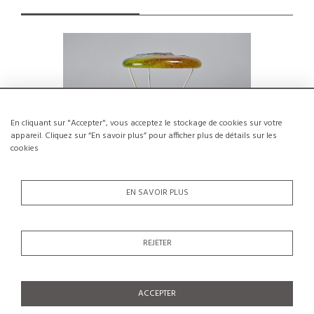
En cliquant sur "Accepter", vous acceptez le stockage de cookies sur votre
appareil. Cliquez sur “En savoir plus” pour afficher plus de détails sur les
cookies
EN SAVOIR PLUS
Lampe de table Italienne par Jacopo
Lampe 
REJETER
Foggini, circa 2000
Maison 
€1,000
SOLDÉ €700
ACCEPTER