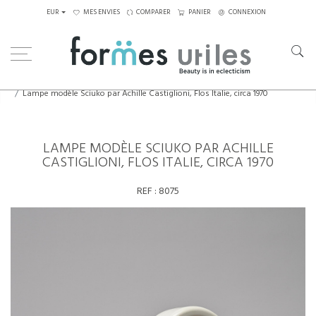
EUR
MES ENVIES
COMPARER
PANIER
CONNEXION
Home
Luminaires
Lampes de table
Lampe modèle Sciuko par Achille Castiglioni, Flos Italie, circa 1970
LAMPE MODÈLE SCIUKO PAR ACHILLE
CASTIGLIONI, FLOS ITALIE, CIRCA 1970
REF :
8075