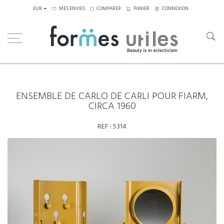
EUR
MES ENVIES
COMPARER
PANIER
CONNEXION
Home
Rangements
Ensemble de Carlo de Carli pour Fiarm, circa 1960
ENSEMBLE DE CARLO DE CARLI POUR FIARM,
CIRCA 1960
REF :
5314