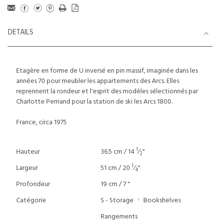
DETAILS
Etagère en forme de U inversé en pin massif, imaginée dans les
années 70 pour meubler les appartements des Arcs. Elles
reprennent la rondeur et l'esprit des modèles sélectionnés par
Charlotte Perriand pour la station de ski les Arcs 1800.
France, circa 1975
1
Hauteur
36.5 cm / 14
⁄
"
2
1
Largeur
51 cm / 20
⁄
"
4
Profondeur
19 cm / 7 "
Catégorie
S - Storage
Bookshelves
Rangements