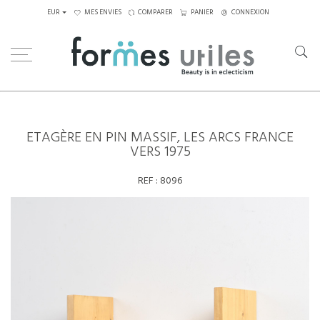
EUR
MES ENVIES
COMPARER
PANIER
CONNEXION
Home
Rangements
Etagère en pin massif, les Arcs France vers 1975
ETAGÈRE EN PIN MASSIF, LES ARCS FRANCE
VERS 1975
REF :
8096