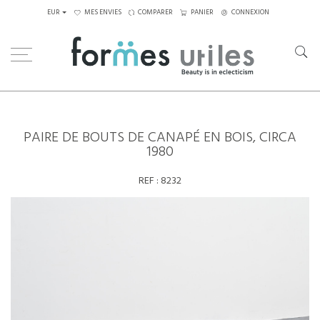
EUR
MES ENVIES
COMPARER
PANIER
CONNEXION
Home
Tables
Autres
Paire de bouts de canapé en bois, circa 1980
PAIRE DE BOUTS DE CANAPÉ EN BOIS, CIRCA
1980
REF :
8232