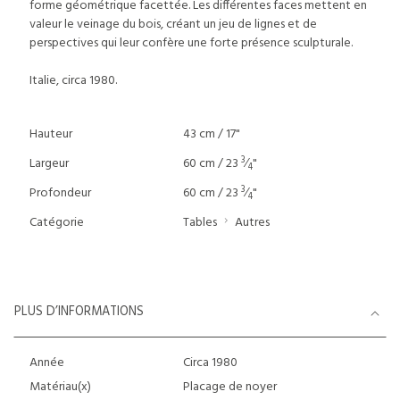
forme géométrique facettée. Les différentes faces mettent en
valeur le veinage du bois, créant un jeu de lignes et de
perspectives qui leur confère une forte présence sculpturale.
Italie, circa 1980.
Hauteur
43 cm / 17"
3
Largeur
60 cm / 23
⁄
"
4
3
Profondeur
60 cm / 23
⁄
"
4
Catégorie
Tables
Autres
PLUS D’INFORMATIONS
Année
Circa 1980
Matériau(x)
Placage de noyer