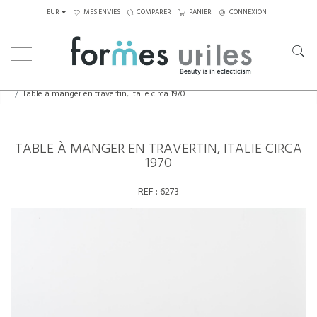
EUR
MES ENVIES
COMPARER
PANIER
CONNEXION
Home
Tables
Tables à manger
Table à manger en travertin, Italie circa 1970
TABLE À MANGER EN TRAVERTIN, ITALIE CIRCA
1970
REF :
6273