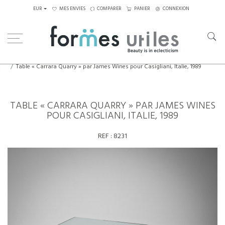
EUR
MES ENVIES
COMPARER
PANIER
CONNEXION
Home
Tables
Tables à manger
Table « Carrara Quarry » par James Wines pour Casigliani, Italie, 1989
TABLE « CARRARA QUARRY » PAR JAMES WINES
POUR CASIGLIANI, ITALIE, 1989
REF :
8231