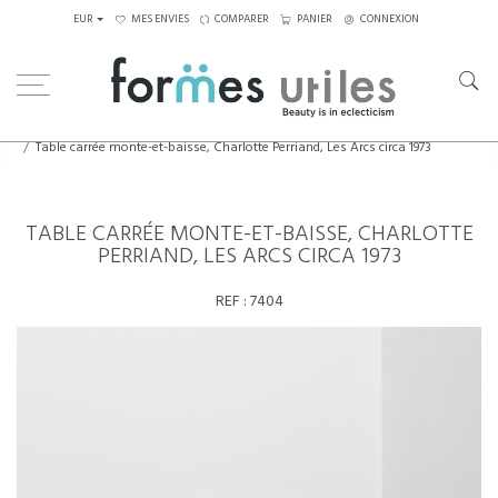
EUR
MES ENVIES
COMPARER
PANIER
CONNEXION
Home
Tables
Tables à manger
Table carrée monte-et-baisse, Charlotte Perriand, Les Arcs circa 1973
TABLE CARRÉE MONTE-ET-BAISSE, CHARLOTTE
PERRIAND, LES ARCS CIRCA 1973
REF :
7404