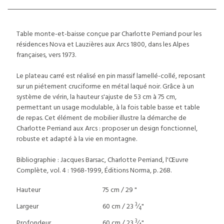
Table monte-et-baisse conçue par Charlotte Perriand pour les
résidences Nova et Lauzières aux Arcs 1800, dans les Alpes
françaises, vers 1973.
Le plateau carré est réalisé en pin massif lamellé-collé, reposant
sur un piétement cruciforme en métal laqué noir. Grâce à un
système de vérin, la hauteur s'ajuste de 53 cm à 75 cm,
permettant un usage modulable, à la fois table basse et table
de repas. Cet élément de mobilier illustre la démarche de
Charlotte Perriand aux Arcs : proposer un design fonctionnel,
robuste et adapté à la vie en montagne.
Bibliographie : Jacques Barsac, Charlotte Perriand, l'Œuvre
Complète, vol. 4 : 1968-1999, Éditions Norma, p. 268.
Hauteur
75 cm / 29 "
3
Largeur
60 cm / 23
⁄
"
4
3
Profondeur
60 cm / 23
⁄
"