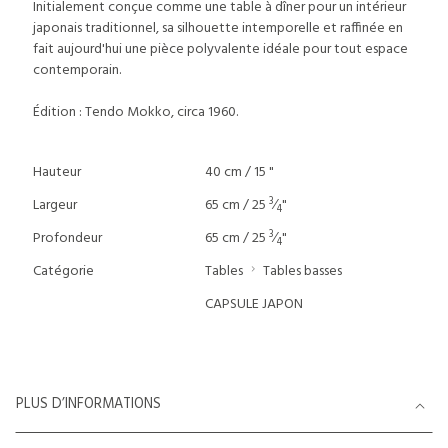
Initialement conçue comme une table à dîner pour un intérieur
japonais traditionnel, sa silhouette intemporelle et raffinée en
fait aujourd'hui une pièce polyvalente idéale pour tout espace
contemporain.
Édition : Tendo Mokko, circa 1960.
Hauteur
40 cm / 15 "
3
Largeur
65 cm / 25
⁄
"
4
3
Profondeur
65 cm / 25
⁄
"
4
Catégorie
Tables
Tables basses
CAPSULE JAPON
PLUS D’INFORMATIONS