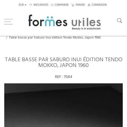
EUR
MES ENVIES
COMPARER
PANIER
CONNEXION
Home
Tables
Tables basses
Table basse par Saburo Inui édition Tendo Mokko, Japon 1960
TABLE BASSE PAR SABURO INUI ÉDITION TENDO
MOKKO, JAPON 1960
REF :
7084