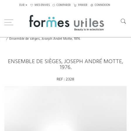
EUR
MES ENVIES
COMPARER
PANIER
CONNEXION
Home
Assises
Fauteuils
Ensemble de sièges, Joseph André Motte, 1976.
ENSEMBLE DE SIÈGES, JOSEPH ANDRÉ MOTTE,
1976.
REF :
2328