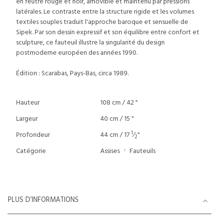
en feutre rouge et noir, amovible et maintenu par pressions
latérales. Le contraste entre la structure rigide et les volumes
textiles souples traduit l'approche baroque et sensuelle de
Sipek. Par son dessin expressif et son équilibre entre confort et
sculpture, ce fauteuil illustre la singularité du design
postmoderne européen des années 1990.
Édition : Scarabas, Pays-Bas, circa 1989.
Hauteur
108 cm / 42 "
Largeur
40 cm / 15 "
1
Profondeur
44 cm / 17
⁄
"
2
Catégorie
Assises
Fauteuils
PLUS D’INFORMATIONS