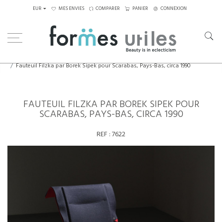
EUR
MES ENVIES
COMPARER
PANIER
CONNEXION
Home
Assises
Fauteuils
Fauteuil Filzka par Borek Sipek pour Scarabas, Pays-Bas, circa 1990
FAUTEUIL FILZKA PAR BOREK SIPEK POUR
SCARABAS, PAYS-BAS, CIRCA 1990
REF :
7622